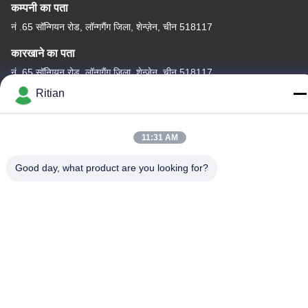
कम्पनी का पता
नं .65 सॉन्गियन रोड, लॉन्गगैंग जिला, शेन्ज़ेन, चीन 518117
कारखाने का पता
नं .65 सॉन्गियन रोड, लॉन्गगैंग जिला, शेन्ज़ेन, चीन 518117
Ritian
टेलीफोन
+86-755-84080323
11:31 AM
Good day, what product are you looking for?
चीन अच्छी गुणवत्ता पीई सुरक्षात्मक फिल्म देने वाला। कॉपीराइट © -2026
Shenzhen Ritian Technology Co., Ltd. . सर्वाधिकार सुरक्षित।
गोपनीयता नीति
|
साइटमैप