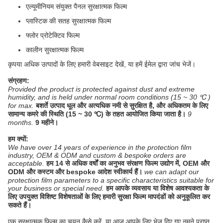
एल्यूमीनियम संयुक्त पैनल सुरक्षात्मक फिल्म
प्लास्टिक की सतह सुरक्षात्मक फिल्म
फ्लोर प्रोटेक्टिव फिल्म
कालीन सुरक्षात्मक फिल्म
कृपया अधिक उत्पादों के लिए हमारी वेबसाइट देखें, या हमें ईमेल द्वारा जांच भेजें।
संग्रहण:
Provided the product is protected against dust and extreme
humidity, and is held under normal room conditions (15 ~ 30 ℃ )
for max.
बशर्ते उत्पाद धूल और अत्यधिक नमी से सुरक्षित है, और अधिकतम के लिए
सामान्य कमरे की स्थिति (15 ~ 30 ℃) के तहत आयोजित किया जाता है।
9
months.
9 महीने।
हम क्यों:
We have over 14 years of experience in the protection film
industry, OEM & ODM and custom & bespoke orders are
acceptable.
हम 14 से अधिक वर्षों का अनुभव संरक्षण फिल्म उद्योग में, OEM और
ODM और कस्टम और bespoke आदेश स्वीकार्य हैं।
we can adapt our
protection film parameters to a specific characteristics suitable for
your business or special need.
हम आपके व्यवसाय या विशेष आवश्यकता के
लिए उपयुक्त विशिष्ट विशेषताओं के लिए हमारी सुरक्षा फिल्म मापदंडों को अनुकूलित कर
सकते हैं।
एक सुरक्षात्मक फिल्म का चयन कैसे करें, या आज आपके लिए भेज दिए गए नमूने प्राप्त