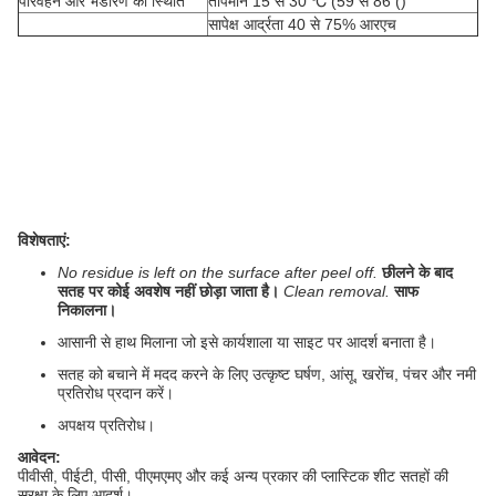
परिवहन और भंडारण की स्थिति
तापमान 15 से 30 ℃ (59 से 86 ()
सापेक्ष आर्द्रता 40 से 75% आरएच
विशेषताएं:
No residue is left on the surface after peel off.
छीलने के बाद
सतह पर कोई अवशेष नहीं छोड़ा जाता है।
Clean removal.
साफ
निकालना।
आसानी से हाथ मिलाना जो इसे कार्यशाला या साइट पर आदर्श बनाता है।
सतह को बचाने में मदद करने के लिए उत्कृष्ट घर्षण, आंसू, खरोंच, पंचर और नमी
प्रतिरोध प्रदान करें।
अपक्षय प्रतिरोध।
आवेदन:
पीवीसी, पीईटी, पीसी, पीएमएमए और कई अन्य प्रकार की प्लास्टिक शीट सतहों की
सुरक्षा के लिए आदर्श।