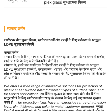
प्रमुखता देना:
plexiglass सुरक्षात्मक फिल्म
उत्पाद वर्णन
प्लास्टिक शीट सुरक्षा फिल्म, प्लास्टिक भागों और सतहों के लिए पर्यावरण के अनुकूल
LDPE सुरक्षात्मक फिल्में
उत्पाद वर्णन
संरक्षण फिल्म के बिना, भाग या प्लास्टिक की सतह इसकी यात्रा के हर चरण में खरोंच,
शादी या क्षति के लिए अतिसंवेदनशील होती है।
सौभाग्य से, हमारे पास प्लास्टिक के हिस्सों और सतहों के लिए पर्यावरण के अनुकूल
LDPE सुरक्षात्मक फिल्में हैं, प्रसंस्करण, भंडारण और परिवहन के दौरान गंदगी और
क्षति के खिलाफ प्लास्टिक शीट सतहों के संरक्षण के लिए सुरक्षात्मक फिल्मों की सिफारिश
की जाती है।
We offers a wide range of innovative solutions for protection of
plastic sheet surface having different types of surface finish and
for varied applications.
हम विभिन्न प्रकार के सतह खत्म होने और विभिन्न
अनुप्रयोगों के लिए प्लास्टिक शीट सतह के संरक्षण के लिए कई नए समाधान प्रदान
करते हैं।
The protection films have an extensive range of adhesion
level, film thickness and color to match customer demand.
सुरक्षा
फिल्मों में ग्राहकों की मांग से मेल खाने के लिए आसंजन स्तर, फिल्म की मोटाई और रंग