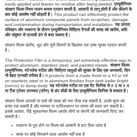
easily applied and leaves no residue after being peeled.
एल्यूमीनियम
संरक्षण फिल्म स्थिर पालन क्षमता प्रदान करती है, आसानी से लागू होती है और छीलने के
बाद कोई अवशेष नहीं छोड़ती है।
This product can effectively protect the
surface of aluminum composite panels from scratches, damage
and contamination during transportation and installation.
यह उत्पाद
परिवहन और स्थापना के दौरान एल्यूमीनियम मिश्रित पैनलों की सतह को खरोंच, क्षति
और संदूषण से प्रभावी ढंग से बचा सकता है।
संरक्षण फिल्म खरोंच, धूल और यूवी किरणों के खिलाफ एक उच्च सुरक्षा प्रदान करती
है।
The Protection Film is a temporary, yet extremely effective way to
protect aluminum, stainless steel, and painted metals.
संरक्षण फिल्म
एल्यूमीनियम, स्टेनलेस स्टील और चित्रित धातुओं की सुरक्षा के लिए एक अस्थायी, फिर
भी बेहद प्रभावी तरीका है।
It protects from a matte finish to a #3 or #4
on stainless steel or in aluminum finishes from tank trailer bright
(mirror) to dump body.
यह स्टेनलेस स्टील पर एक मैट फिनिश से # 3 या # 4
या टैंक ट्रेलर उज्ज्वल (दर्पण) से डंप बॉडी के लिए एल्यूमीनियम फिनिश से बचाता है।
संरक्षण फिल्म उत्पादों या फर्श की सतह को नया जैसा रख सकती है, उनके मूल्य को
बनाए रख सकती है और मरम्मत या प्रतिस्थापन पर लागत की बचत कर सकती है।
इसके अलावा, पीई सुरक्षात्मक फिल्म आपके लोगो या कंपनी की जानकारी प्रिंट कर
सकती है।
स्थापना के पूरा होने पर फिल्म को आसानी से हटा दिया जाता है
सतह पर कोई चिपकने वाला अवशेष नहीं बचा है