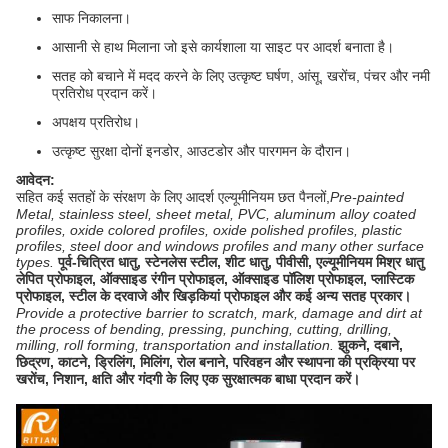
साफ निकालना।
आसानी से हाथ मिलाना जो इसे कार्यशाला या साइट पर आदर्श बनाता है।
सतह को बचाने में मदद करने के लिए उत्कृष्ट घर्षण, आंसू, खरोंच, पंचर और नमी
प्रतिरोध प्रदान करें।
अपक्षय प्रतिरोध।
उत्कृष्ट सुरक्षा दोनों इनडोर, आउटडोर और पारगमन के दौरान।
आवेदन:
सहित कई सतहों के संरक्षण के लिए आदर्श
एल्यूमीनियम छत पैनलों,
Pre-painted
Metal, stainless steel, sheet metal, PVC, aluminum alloy coated
profiles, oxide colored profiles, oxide polished profiles, plastic
profiles, steel door and windows profiles and many other surface
types.
पूर्व-चित्रित धातु, स्टेनलेस स्टील, शीट धातु, पीवीसी, एल्यूमीनियम मिश्र धातु
लेपित प्रोफाइल, ऑक्साइड रंगीन प्रोफाइल, ऑक्साइड पॉलिश प्रोफाइल, प्लास्टिक
प्रोफाइल, स्टील के दरवाजे और खिड़कियां प्रोफाइल और कई अन्य सतह प्रकार।
Provide a protective barrier to scratch, mark, damage and dirt at
the process of bending, pressing, punching, cutting, drilling,
milling, roll forming, transportation and installation.
झुकने, दबाने,
छिद्रण, काटने, ड्रिलिंग, मिलिंग, रोल बनाने, परिवहन और स्थापना की प्रक्रिया पर
खरोंच, निशान, क्षति और गंदगी के लिए एक सुरक्षात्मक बाधा प्रदान करें।