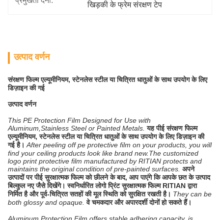
प्रमुखता देना:
खिड़की के फ्रेम संरक्षण टेप
उत्पाद वर्णन
संरक्षण फिल्म एल्यूमीनियम, स्टेनलेस स्टील या चित्रित धातुओं के साथ उपयोग के लिए
डिज़ाइन की गई
उत्पाद वर्णन
This PE Protection Film Designed for Use with
Aluminum,Stainless Steel or Painted Metals.
यह पीई संरक्षण फिल्म
एल्यूमीनियम, स्टेनलेस स्टील या चित्रित धातुओं के साथ उपयोग के लिए डिज़ाइन की
गई है।
After peeling off pe protective film on your products, you will
find your ceiling products look like brand new.The customized
logo print protective film manufactured by RITIAN protects and
maintains the original condition of pre-painted surfaces.
अपने
उत्पादों पर पीई सुरक्षात्मक फिल्म को छीलने के बाद, आप पाएंगे कि आपके छत के उत्पाद
बिल्कुल नए जैसे दिखेंगे। स्वनिर्धारित लोगो प्रिंट सुरक्षात्मक फिल्म RITIAN द्वारा
निर्मित है और पूर्व-चित्रित सतहों की मूल स्थिति को सुरक्षित रखती है।
They can be
both glossy and opaque.
वे चमकदार और अपारदर्शी दोनों हो सकते हैं।
Aluminum Protection Film offers stable adhering capacity, is