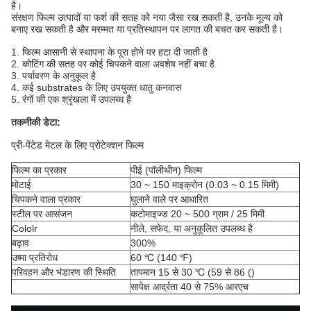
है।
संरक्षण फिल्म उत्पादों या फर्श की सतह को नया जैसा रख सकती है, उनके मूल्य को
बनाए रख सकती है और मरम्मत या प्रतिस्थापन पर लागत की बचत कर सकती है।
1. फिल्म आसानी से स्थापना के पूरा होने पर हटा दी जाती है
2. कोटिंग की सतह पर कोई चिपकने वाला अवशेष नहीं बचा है
3. पर्यावरण के अनुकूल है
4. कई substrates के लिए उपयुक्त धातु कनवास
5. रंगों की एक श्रृंखला में उपलब्ध है
तकनीकी डेटा:
प्री-पेंटेड मेटल के लिए प्रोटेक्शन फिल्म
फिल्म का प्रकार
पीई (पॉलीथीन) फिल्म
मोटाई
30 ~ 150 माइक्रोन (0.03 ~ 0.15 मिमी)
चिपकने वाला प्रकार
घुलाने वाले पर आधारित
स्टील पर आसंजन
कटोमाइज्ड 20 ~ 500 ग्राम / 25 मिमी
Cololr
नीले, सफेद, या अनुकूलित उपलब्ध है
बढ़ाव
300%
उष्मा प्रतिरोध
60 ℃ (140 ℉)
परिवहन और भंडारण की स्थिति
तापमान 15 से 30 ℃ (59 से 86 ()
सापेक्ष आर्द्रता 40 से 75% आरएच