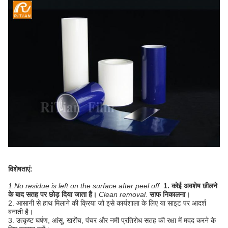
विशेषताएं:
1.No residue is left on the surface after peel off.
1. कोई अवशेष छीलने
के बाद सतह पर छोड़ दिया जाता है।
Clean removal.
साफ निकालना।
2. आसानी से हाथ मिलाने की क्रिया जो इसे कार्यशाला के लिए या साइट पर आदर्श
बनाती है।
3. उत्कृष्ट घर्षण, आंसू, खरोंच, पंचर और नमी प्रतिरोध सतह की रक्षा में मदद करने के