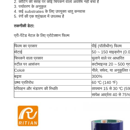
2. कोटिंग की सतह पर कोई चिपकने वाला अवशेष नहीं बचा है
3. पर्यावरण के अनुकूल
4. कई substrates के लिए उपयुक्त धातु कनवास
5. रंगों की एक श्रृंखला में उपलब्ध है
तकनीकी डेटा:
प्री-पेंटेड मेटल के लिए प्रोटेक्शन फिल्म
फिल्म का प्रकार
पीई (पॉलीथीन) फिल्म
मोटाई
50 ~ 150 माइक्रोन (0.0
चिपकने वाला प्रकार
घुलाने वाले पर आधारित
स्टील पर आसंजन
कटोमाइज्ड 20 ~ 500 ग्रा
Cololr
नीले, सफेद, या अनुकूलित 
बढ़ाव
300%
उष्मा प्रतिरोध
60 ℃ (140 ℉)
परिवहन और भंडारण की स्थिति
तापमान 15 से 30 ℃ (59 
सापेक्ष आर्द्रता 40 से 7