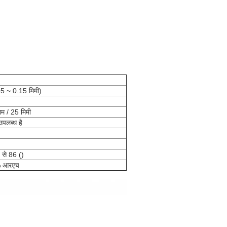
5 ~ 0.15 मिमी)
म / 25 मिमी
उपलब्ध है
से 86 ()
5% आरएच