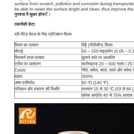
surface from scratch, pollution and corrosion during transportat
be able to retain the surface bright and clean, thus improve th
रों।
गुणवत्ता में सुधार होगा
तकनीकी डेटा:
प्री-पेंटेड मेटल के लिए प्रोटेक्शन फिल्म
फिल्म का प्रकार
पीई (पॉलीथीन) फिल्म
मोटाई
50 ~ 150 माइक्रोन (0.05 ~ 0.1
चिपकने वाला प्रकार
घुलाने वाले पर आधारित
स्टील पर आसंजन
कटोमाइज्ड 20 ~ 500 ग्राम / 25 
Cololr
नीले, सफेद, काले, काले और सफेद य
बढ़ाव
300%
उष्मा प्रतिरोध
60 ℃ (140 ℉)
परिवहन और भंडारण की स्थिति
तापमान 15 से 30 ℃ (59 से 86 (
सापेक्ष आर्द्रता 40 से 75% आरएच