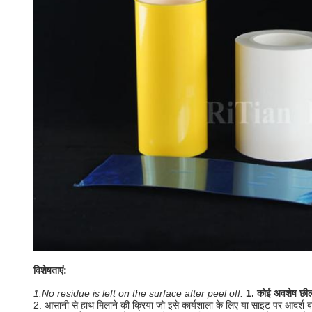
विशेषताएं:
1.No residue is left on the surface after peel off.
1. कोई अवशेष छीलन
2. आसानी से हाथ मिलाने की क्रिया जो इसे कार्यशाला के लिए या साइट पर आदर्श ब