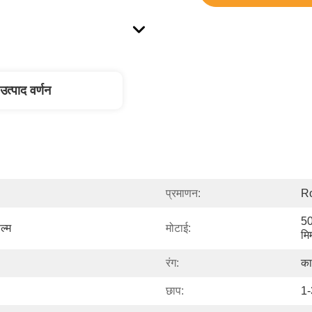
उत्पाद वर्णन
प्रमाणन:
R
50
ल्म
मोटाई:
मि
रंग:
का
छाप:
1-