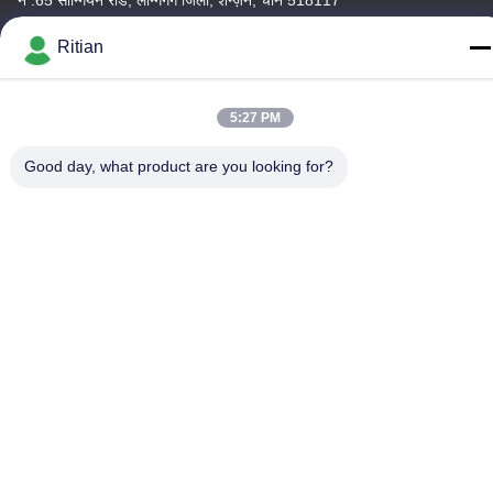
टेलीफोन
Ritian
+86-755-84080323
5:27 PM
Good day, what product are you looking for?
चीन अच्छी गुणवत्ता पीई सुरक्षात्मक फिल्म देने वाला। कॉपीराइट © -2026
Shenzhen Ritian Technology Co., Ltd. . सर्वाधिकार सुरक्षित।
गोपनीयता नीति
|
साइटमैप