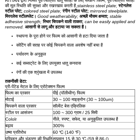
RITIAN द्वारा निर्मित पूर्व-चित्रित धातु सतहों के लिए संरक्षण फिल्म, पूर्व-चित्रित सतहों
की मूल स्थिति की सुरक्षा और रखरखाव करती है,
stainless steel plate;
स्टेनलेस
स्टील प्लेट;
colored steel plate;
रंगीन स्टील प्लेट;
mirrored steelplate.
मिररलेस स्टीलप्लेट।
Good weatherability;
अच्छी मौसम क्षमता;
stable
adhesive strength;
स्थिर चिपकने वाली ताकत;
can be easily applied and
removed.
आसानी से लागू और हटाया जा सकता है।
स्थापना के पूरा होने पर फिल्म को आसानी से हटा दिया जाता है
कोटिंग की सतह पर कोई चिपकने वाला अवशेष नहीं बचा है
पर्यावरण के अनुकूल
कई सब्सट्रेट के लिए उपयुक्त धातु कनवास
रंगों की एक श्रृंखला में उपलब्ध
तकनीकी डेटा:
प्री-पेंटेड मेटल के लिए प्रोटेक्शन फिल्म
फिल्म का प्रकार
पीई (पॉलीथीन) फिल्म
मोटाई
30 ~ 100 माइक्रोन (30 ~ 100um)
चिपकने वाला प्रकार
सॉल्वेंट बेस एक्रिलिक
स्टील पर आसंजन
100 ~ 300 ग्राम / 25 मिमी
Cololr
नीले, स्पष्ट, सफेद, या अनुकूलित उपलब्ध है
बढ़ाव
300%
उष्मा प्रतिरोध
60 ℃ (140 ℉)
परिवहन और भंडारण की स्थिति
तापमान 15 से 30 ℃ (59 से 86 ()