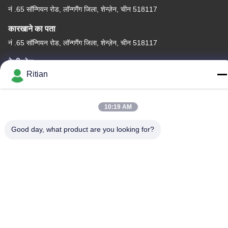
नं .65 सॉन्गियन रोड, लॉन्गगैंग जिला, शेन्ज़ेन, चीन 518117
कारखाने का पता
नं .65 सॉन्गियन रोड, लॉन्गगैंग जिला, शेन्ज़ेन, चीन 518117
टेलीफोन
Ritian
+86-755-84080323
10:19 AM
Good day, what product are you looking for?
चीन अच्छी गुणवत्ता पीई सुरक्षात्मक फिल्म देने वाला। कॉपीराइट © -2026
Shenzhen Ritian Technology Co., Ltd. . सर्वाधिकार सुरक्षित।
गोपनीयता नीति
|
साइटमैप