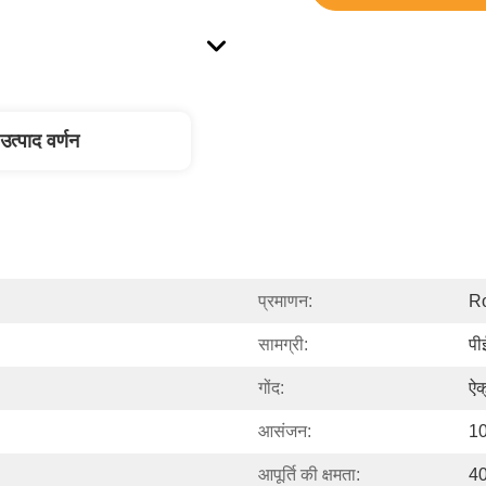
उत्पाद वर्णन
प्रमाणन:
R
सामग्री:
पी
गोंद:
ऐक
आसंजन:
10
आपूर्ति की क्षमता:
40