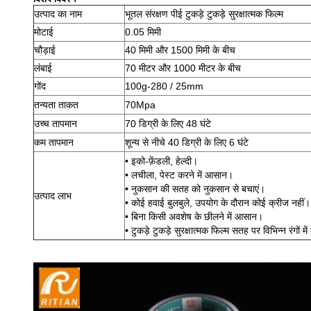
उत्पाद का नाम
भूतल संरक्षण पीई टुकड़े टुकड़े सुरक्षात्मक फिल्म
मोटाई
0.05 मिमी
चौड़ाई
40 मिमी और 1500 मिमी के बीच
लंबाई
70 मीटर और 1000 मीटर के बीच
गोंद
100g-280 / 25mm
तन्यता ताकत
70Mpa
उच्च तापमान
70 डिग्री के लिए 48 घंटे
कम तापमान
शून्य से नीचे 40 डिग्री के लिए 6 घंटे
• इको-फ़ेंडली, हेल्दी।
• लचीला, पेस्ट करने में आसान।
• नुकसान की सतह को नुकसान से बचाएं।
उत्पाद लाभ
• कोई हवाई बुलबुले, उपयोग के दौरान कोई क्रीज नहीं।
• बिना किसी अवशेष के छीलने में आसान।
• टुकड़े टुकड़े सुरक्षात्मक फिल्म सतह पर विभिन्न रंगों 