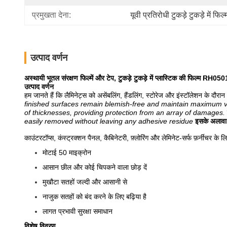
प्रमुखता देना:
यूवी प्रतिरोधी टुकड़े टुकड़े में फिल्
उत्पाद वर्णन
अस्थायी भूतल संरक्षण फिल्में और टेप, टुकड़े टुकड़े में प्लास्टिक की फिल्म RH05
उत्पाद वर्णन
हम जानते हैं कि लैमिनेट्स को असेंबलिंग, हैंडलिंग, स्टोरेज और इंस्टॉलेशन के दौर
finished surfaces remain blemish-free and maintain maximum v
of thicknesses, providing protection from an array of damages.
easily removed without leaving any adhesive residue
इसके अलावा,
काउंटरटॉप्स, कंस्ट्रक्शन पैनल, कैबिनेटरी, फ़्लोरिंग और लेमिनेट-सर्फ फ़र्नीच
मोटाई 50 माइक्रोन
आसान छील और कोई चिपकने वाला छोड़ दें
मुखौटा सतहों जल्दी और आसानी से
नाजुक सतहों को बंद करने के लिए बढ़िया है
लागत प्रभावी सुरक्षा समाधान
विशेष विवरण