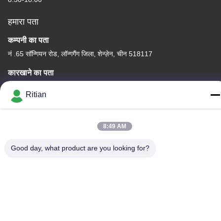
हमारा पता
कम्पनी का पता
नं .65 सॉन्गियन रोड, लॉन्गगैंग जिला, शेन्ज़ेन, चीन 518117
कारखाने का पता
नं .65 सॉन्गियन रोड, लॉन्गगैंग जिला, शेन्ज़ेन, चीन 518117
Ritian
टेलीफोन
+86-755-84080323
8:49 AM
Good day, what product are you looking for?
चीन अच्छी गुणवत्ता पीई सुरक्षात्मक फिल्म देने वाला। कॉपीराइट © -2026
Shenzhen Ritian Technology Co., Ltd. . सर्वाधिकार सुरक्षित।
गोपनीयता नीति
|
साइटमैप