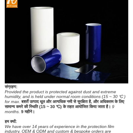
संग्रहण:
Provided the product is protected against dust and extreme
humidity, and is held under normal room conditions (15 ~ 30 ℃ )
for max.
बशर्ते उत्पाद धूल और अत्यधिक नमी से सुरक्षित है, और अधिकतम के लिए
सामान्य कमरे की स्थिति (15 ~ 30 ℃) के तहत आयोजित किया जाता है।
9
months.
9 महीने।
हम क्यों:
We have over 14 years of experience in the protection film
industry, OEM & ODM and custom & bespoke orders are