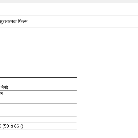
ुरक्षात्मक फिल्म
मिमी)
ित
 (59 से 86 ()