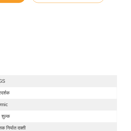
GS
रदर्शक
0mic
: शुल्क
नक निर्यात दफ़्ती