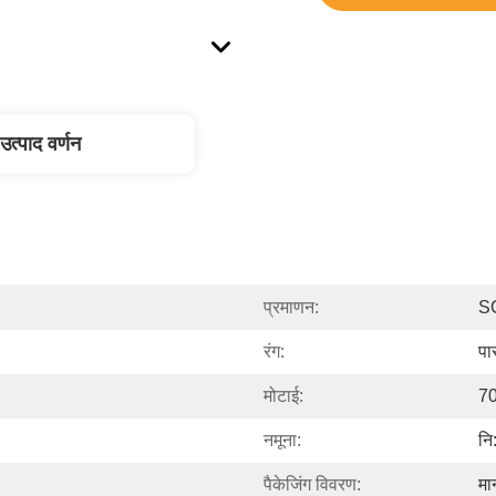
उत्पाद वर्णन
प्रमाणन:
S
रंग:
पा
मोटाई:
7
नमूना:
नि
पैकेजिंग विवरण:
मा