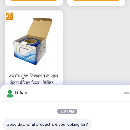
अवशेष-मुक्त निष्कासन के साथ
डेंटल बैरियर फिल्म, चिकित्सा
उपकरण सुरक्षा के लिए उत्कृष्ट
Ritian
पारदर्शिता और टिकाऊ कोर
सर्वोत्तम मूल्य प्राप्त करें
7:04 PM
Good day, what product are you looking for?