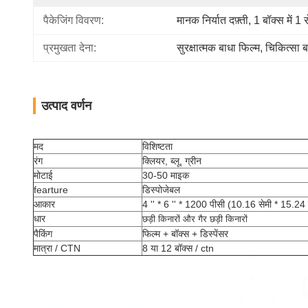
पैकेजिंग विवरण:
मानक निर्यात दफ़्ती, 1 बॉक्स में 1 
प्रमुखता देना:
सुरक्षात्मक बाधा फिल्म
, 
चिकित्सा ब
उत्पाद वर्णन
मद
विशिष्टता
रंग
क्लियर, ब्लू, ग्रीन
मोटाई
30-50 माइक
fearture
डिस्पोजेबल
आकार
4 '' * 6 '' * 1200 पीसी (10.16 सेमी * 15.24
धार
छड़ी किनारों और गैर
छड़ी किनारों
पैकिंग
फिल्म + बॉक्स + डिस्पेंसर
मात्रा / CTN
8 या 12 बॉक्स / ctn