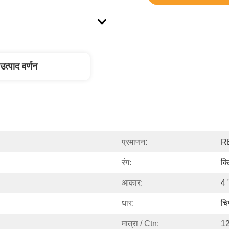
उत्पाद वर्णन
प्रमाणन:
R
रंग:
क्ल
आकार:
4 
धार:
चि
मात्रा / Ctn:
12