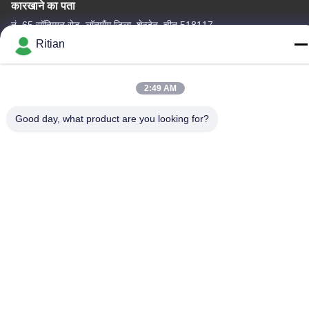
कारखाने का पता
नं .65 सॉन्गियन रोड, लॉन्गगैंग जिला, शेन्ज़ेन, चीन 518117
Ritian
टेलीफोन
+86-755-84080323
2:49 AM
Good day, what product are you looking for?
चीन अच्छी गुणवत्ता पीई सुरक्षात्मक फिल्म देने वाला। कॉपीराइट © -2026
Shenzhen Ritian Technology Co., Ltd. . सर्वाधिकार सुरक्षित।
गोपनीयता नीति
|
साइटमैप