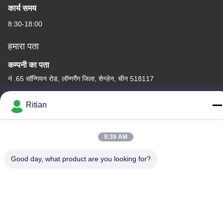
कार्य समय
8:30-18:00
हमारा पता
कम्पनी का पता
नं .65 सॉन्गियन रोड, लॉन्गगैंग जिला, शेन्ज़ेन, चीन 518117
कारखाने का पता
Ritian
नं .65 सॉन्गियन रोड, लॉन्गगैंग जिला, शेन्ज़ेन, चीन 518117
टेलीफोन
9:39 AM
+86-755-84080323
Good day, what product are you looking for?
चीन अच्छी गुणवत्ता पीई सुरक्षात्मक फिल्म देने वाला। कॉपीराइट © -2026
Shenzhen Ritian Technology Co., Ltd. . सर्वाधिकार सुरक्षित।