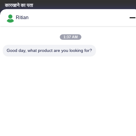
कारखाने का पता
नं .65 सॉन्गियन रोड, लॉन्गगैंग जिला, शेन्ज़ेन, चीन 518117
Ritian
टेलीफोन
+86-755-84080323
1:37 AM
Good day, what product are you looking for?
चीन अच्छी गुणवत्ता पीई सुरक्षात्मक फिल्म देने वाला। कॉपीराइट © -2026
Shenzhen Ritian Technology Co., Ltd. . सर्वाधिकार सुरक्षित।
गोपनीयता नीति
|
साइटमैप