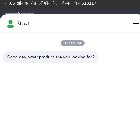
नं .65 सॉन्गियन रोड, लॉन्गगैंग जिला, शेन्ज़ेन, चीन 518117
कारखाने का पता
Ritian
नं .65 सॉन्गियन रोड, लॉन्गगैंग जिला, शेन्ज़ेन, चीन 518117
टेलीफोन
12:33 PM
+86-755-84080323
Good day, what product are you looking for?
चीन अच्छी गुणवत्ता पीई सुरक्षात्मक फिल्म देने वाला। कॉपीराइट © -2026
Shenzhen Ritian Technology Co., Ltd. . सर्वाधिकार सुरक्षित।
गोपनीयता नीति
|
साइटमैप