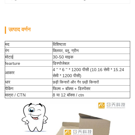
उत्पाद वर्णन
मद
विशिष्टता
रंग
क्लियर, ब्लू, ग्रीन
मोटाई
30-50 माइक
fearture
डिस्पोजेबल
4 '' * 6 '' * 1200 पीसी (10.16 सेमी * 15.24
आकार
सेमी * 1200 पीसी)
धार
छड़ी किनारों और गैर
छड़ी किनारों
पैकिंग
फिल्म + बॉक्स + डिस्पेंसर
मात्रा / CTN
8 या 12 बॉक्स / ctn