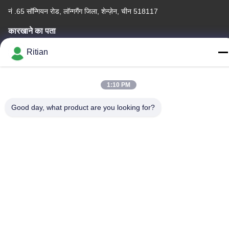
नं .65 सॉन्गियन रोड, लॉन्गगैंग जिला, शेन्ज़ेन, चीन 518117
कारखाने का पता
नं .65 सॉन्गियन रोड, लॉन्गगैंग जिला, शेन्ज़ेन, चीन 518117
Ritian
टेलीफोन
+86-755-84080323
1:10 PM
Good day, what product are you looking for?
चीन अच्छी गुणवत्ता पीई सुरक्षात्मक फिल्म देने वाला। कॉपीराइट © -2026
Shenzhen Ritian Technology Co., Ltd. . सर्वाधिकार सुरक्षित।
गोपनीयता नीति
|
साइटमैप