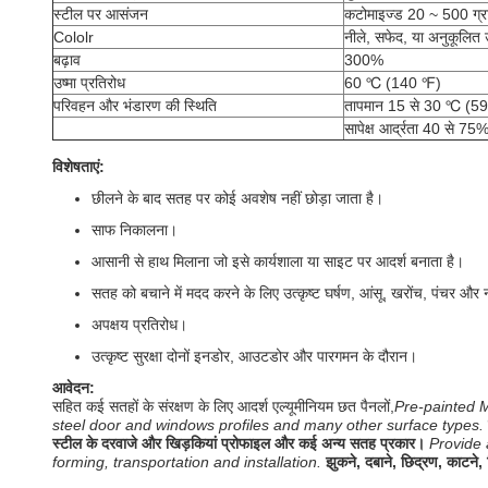
स्टील पर आसंजन
कटोमाइज्ड 20 ~ 500 ग्रा
Cololr
नीले, सफेद, या अनुकूलित 
बढ़ाव
300%
उष्मा प्रतिरोध
60 ℃ (140 ℉)
परिवहन और भंडारण की स्थिति
तापमान 15 से 30 ℃ (59 
सापेक्ष आर्द्रता 40 से 7
विशेषताएं:
छीलने के बाद सतह पर कोई अवशेष नहीं छोड़ा जाता है।
साफ निकालना।
आसानी से हाथ मिलाना जो इसे कार्यशाला या साइट पर आदर्श बनाता है।
सतह को बचाने में मदद करने के लिए उत्कृष्ट घर्षण, आंसू, खरोंच, पंचर और न
अपक्षय प्रतिरोध।
उत्कृष्ट सुरक्षा दोनों इनडोर, आउटडोर और पारगमन के दौरान।
आवेदन:
सहित कई सतहों के संरक्षण के लिए आदर्श
एल्यूमीनियम छत पैनलों,
Pre-painted Me
steel door and windows profiles and many other surface types.
स्टील के दरवाजे और खिड़कियां प्रोफाइल और कई अन्य सतह प्रकार।
Provide 
forming, transportation and installation.
झुकने, दबाने, छिद्रण, काटने, 