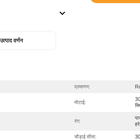
उत्पाद वर्णन
प्रमाणन:
R
30
मोटाई:
मि
पा
रंग:
हरे
चौड़ाई सीमा:
30