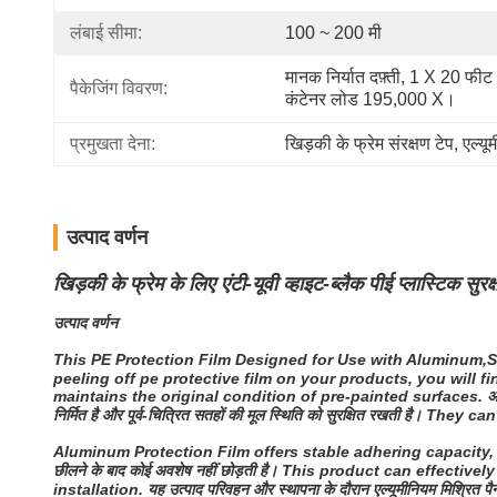
लंबाई सीमा:
100 ~ 200 मी
मानक निर्यात दफ़्ती, 1 X 20 फीट 
पैकेजिंग विवरण:
कंटेनर लोड 195,000 X।
प्रमुखता देना:
खिड़की के फ्रेम संरक्षण टेप
, 
एल्यू
उत्पाद वर्णन
खिड़की के फ्रेम के लिए एंटी-यूवी व्हाइट-ब्लैक पीई प्लास्टिक सुरक्
उत्पाद वर्णन
This PE Protection Film Designed for Use with Aluminum,St
peeling off pe protective film on your products, you will 
maintains the original condition of pre-painted surfaces.
अ
निर्मित है और पूर्व-चित्रित सतहों की मूल स्थिति को सुरक्षित रखती है।
They can
Aluminum Protection Film offers stable adhering capacity, 
छीलने के बाद कोई अवशेष नहीं छोड़ती है।
This product can effectivel
installation.
यह उत्पाद परिवहन और स्थापना के दौरान एल्यूमीनियम मिश्रित पै