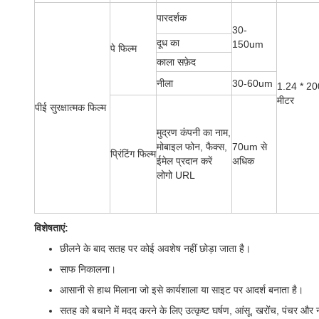
पारदर्शक
30-
दूध का
150um
पे फिल्म
काला सफ़ेद
नीला
30-60um
1.24 * 20
मीटर
पीई सुरक्षात्मक फिल्म
मुद्रण कंपनी का नाम,
मोबाइल फोन, फैक्स,
70um से
प्रिंटिंग फिल्म
ईमेल प्रदान करें
अधिक
लोगो URL
विशेषताएं:
छीलने के बाद सतह पर कोई अवशेष नहीं छोड़ा जाता है।
साफ निकालना।
आसानी से हाथ मिलाना जो इसे कार्यशाला या साइट पर आदर्श बनाता है।
सतह को बचाने में मदद करने के लिए उत्कृष्ट घर्षण, आंसू, खरोंच, पंचर और न