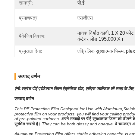
सामग्री:
पी.ई
प्रमाणपत्र:
एसजीएस
मानक निर्यात दफ़्ती, 1 X 20 फीट 
पैकेजिंग विवरण:
कंटेनर लोड 195,000 X।
प्रमुखता देना:
एक्रिलिक सुरक्षात्मक फिल्म
, 
plexi
उत्पाद वर्णन
ऐनी-स्क्रैच पीई प्रोटेक्शन फिल्म ऐक्रेलिक शीट, एबीएस प्लास्टिक की सतह के लिए
उत्पाद वर्णन
This PE Protection Film Designed for Use with Aluminum,Stainle
protective film on your products, you will find your ceiling pro
of pre-painted surfaces.
अपने उत्पादों पर पीई सुरक्षात्मक फिल्म को छीलने क
सुरक्षित रखती है।
They can be both glossy and opaque.
वे चमकदार और
Aluminum Protection Film offers stable adhering capacity, is ea