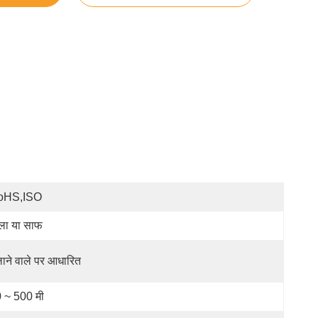
oHS,ISO
ला या साफ
लाने वाले पर आधारित
 ~ 500 मी