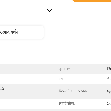
उत्पाद वर्णन
प्रमाणन:
R
रंग:
नी
15 
चिपकने वाला प्रकार:
घु
लंबाई सीमा:
50