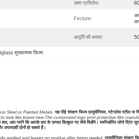
उष्मा प्रतिरोध:
6
अव
Fecture:
आ
आपूर्ति की क्षमता:
50
glass सुरक्षात्मक फिल्म
ss Steel or Painted Metals.
यह पीई संरक्षण फिल्म एल्यूमीनियम, स्टेनलेस स्टील या
ducts look like brand new.The customized logo print protective film manu
े बाद, आप पाएंगे कि आपके छत के उत्पाद बिल्कुल नए जैसे दिखेंगे। स्वनिर्धारित लोगो प्रिंट सुरक
 अपारदर्शी दोनों हो सकते हैं।
sily applied and leaves no residue after being peeled.
एल्यूमीनियम संरक्षण फ