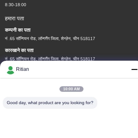
8:30-18:00
हमारा पता
कम्पनी का पता
नं .65 सॉन्गियन रोड, लॉन्गगैंग जिला, शेन्ज़ेन, चीन 518117
कारखाने का पता
नं .65 सॉन्गियन रोड, लॉन्गगैंग जिला, शेन्ज़ेन, चीन 518117
Ritian
टेलीफोन
+86-755-84080323
10:00 AM
Good day, what product are you looking for?
चीन अच्छी गुणवत्ता पीई सुरक्षात्मक फिल्म देने वाला। कॉपीराइट © -2026
Shenzhen Ritian Technology Co., Ltd. . सर्वाधिकार सुरक्षित।
गोपनीयता नीति
|
साइटमैप