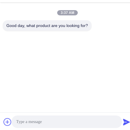
+86-755-84080323
3:37 AM
Good day, what product are you looking for?
चीन अच्छी गुणवत्ता पीई सुरक्षात्मक फिल्म देने वाला। कॉपीराइट © -2026
Shenzhen Ritian Technology Co., Ltd. . सर्वाधिकार सुरक्षित।
गोपनीयता नीति
|
साइटमैप