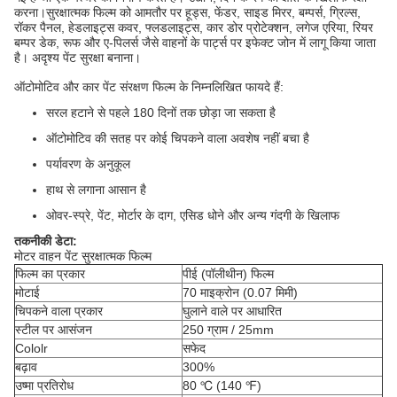
करना।सुरक्षात्मक फिल्म को आमतौर पर हूड्स, फेंडर, साइड मिरर, बम्पर्स, ग्रिल्स,
रॉकर पैनल, हेडलाइट्स कवर, फ्लडलाइट्स, कार डोर प्रोटेक्शन, लगेज एरिया, रियर
बम्पर डेक, रूफ और ए-पिलर्स जैसे वाहनों के पार्ट्स पर इफेक्ट जोन में लागू किया जाता
है। अदृश्य पेंट सुरक्षा बनाना।
ऑटोमोटिव और कार पेंट संरक्षण फिल्म के निम्नलिखित फायदे हैं:
सरल हटाने से पहले 180 दिनों तक छोड़ा जा सकता है
ऑटोमोटिव की सतह पर कोई चिपकने वाला अवशेष नहीं बचा है
पर्यावरण के अनुकूल
हाथ से लगाना आसान है
ओवर-स्प्रे, पेंट, मोर्टार के दाग, एसिड धोने और अन्य गंदगी के खिलाफ
तकनीकी डेटा:
मोटर वाहन पेंट सुरक्षात्मक फिल्म
फिल्म का प्रकार
पीई (पॉलीथीन) फिल्म
मोटाई
70 माइक्रोन (0.07 मिमी)
चिपकने वाला प्रकार
घुलाने वाले पर आधारित
स्टील पर आसंजन
250 ग्राम / 25mm
Cololr
सफेद
बढ़ाव
300%
उष्मा प्रतिरोध
80 ℃ (140 ℉)