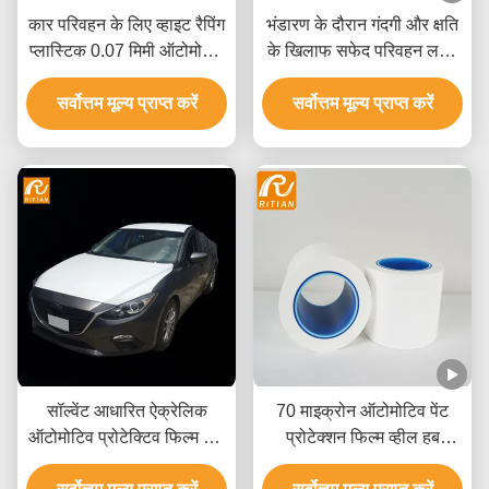
कार परिवहन के लिए व्हाइट रैपिंग
भंडारण के दौरान गंदगी और क्षति
प्लास्टिक 0.07 मिमी ऑटोमोटिव
के खिलाफ सफेद परिवहन लपेटें
प्रोटेक्टिव फिल्म
पे प्लास्टिक फिल्म
सर्वोत्तम मूल्य प्राप्त करें
सर्वोत्तम मूल्य प्राप्त करें
सॉल्वेंट आधारित ऐक्रेलिक
70 माइक्रोन ऑटोमोटिव पेंट
ऑटोमोटिव प्रोटेक्टिव फिल्म एंटी
प्रोटेक्शन फिल्म व्हील हब
यूवी आरओएचएस एसजीएस
एल्युमिनियम पैनल प्रोटेक्टिव