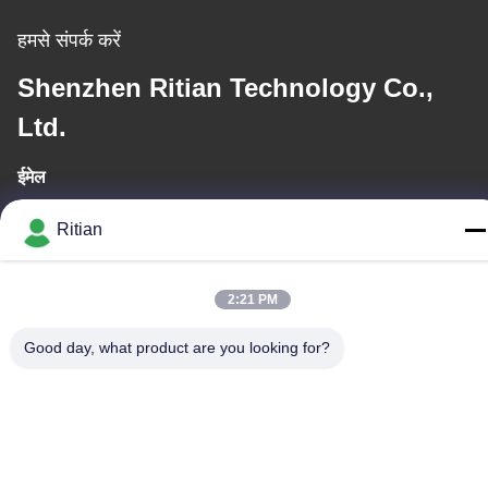
हमसे संपर्क करें
Shenzhen Ritian Technology Co.,
Ltd.
ईमेल
sales01@ritiantech.com
Ritian
कार्य समय
2:21 PM
8:30-18:00
Good day, what product are you looking for?
हमारा पता
कम्पनी का पता
नं .65 सॉन्गियन रोड, लॉन्गगैंग जिला, शेन्ज़ेन, चीन 518117
कारखाने का पता