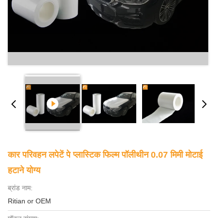
कार परिवहन लपेटें पे प्लास्टिक फिल्म पॉलीथीन 0.07 मिमी मोटाई
हटाने योग्य
ब्रांड नाम:
Ritian or OEM